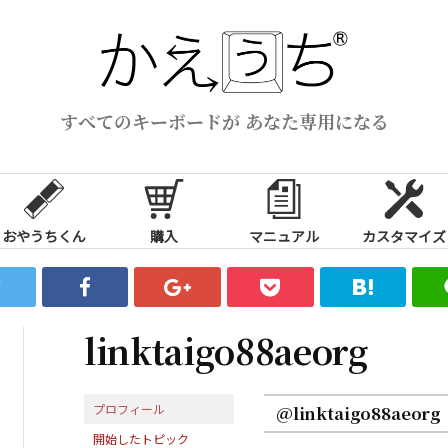
すべてのキーボードが あなた専用になる
おやうちくん
購入
マニュアル
カスタマイズ
linktaigo88aeorg
プロフィール
@linktaigo88aeorg
開始したトピック