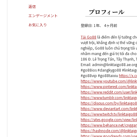
返信
プロフィール
エンゲージメント
お気に入り
登録日: 1年、 4ヶ月前
Tải Go88
là điểm đến lý tưởng c
vượt trội, khẳng định vị thế vững
nghiệp, Go88 luôn chú trọng tối 
nhằm mang đến giá trị tối đa ch
186 Đ. Lê Trọng Tấn, Tây Thạnh,
Email: admin@linktaigo88.ae.or
#go88ios #dangkygo88 #linktai
#go88vip #go88taixiu
https://x.
https://www.youtube.com/@link
https://www.pinterest.com/linkt
https://www.reddit.com/user/lin
https://www.tumblr.com/linktai
https://disqus.com/by/linktaig
https://www.deviantart.com/lin
https://www.twitch.tv/linktaigo
https://sites.google.com/view/l
https://www.behance.net/cngg
https://hashnode.com/@linktai
https://www.goodreads.com/us