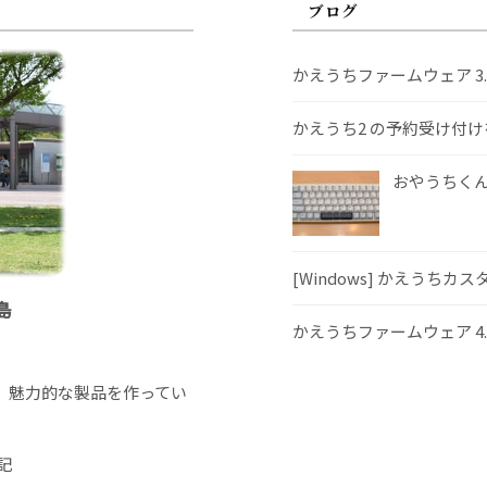
ブログ
かえうちファームウェア 3
かえうち2 の予約受け付
おやうちくんS
[Windows] かえうちカ
島
かえうちファームウェア 4
、魅力的な製品を作ってい
記