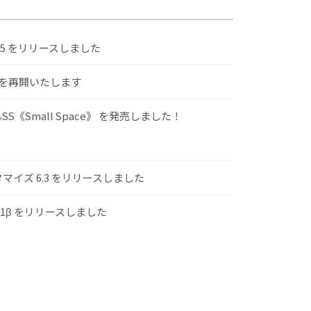
.5 をリリースしました
けを再開いたします
S《Small Space》 を発売しました！
スタマイズ 6.3 をリリースしました
.1β をリリースしました