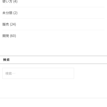
使い方
(4)
未分類
(2)
販売
(24)
開発
(60)
検索
検
索: