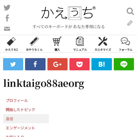
コ
Twitter
検
ン
索:
Facebook
テ
すべてのキーボードが あなた専用になる
ン
問
い
ツ
合
へ
わ
かえうち2
おやうちくん
購入
マニュアル
カスタマイズ
フォーラム
ス
せ
キ
フ
ッ
ォ
ー
プ
linktaigo88aeorg
ム
プロフィール
開始したトピック
返信
エンゲージメント
お気に入り