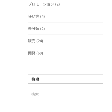
プロモーション
(2)
使い方
(4)
未分類
(2)
販売
(24)
開発
(60)
検索
検
索: