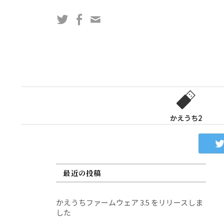
コ
Twitter
Facebook
問
ン
い
テ
合
ン
わ
ツ
せ
へ
フ
ス
ォ
キ
ー
ッ
かえうち2
ム
プ
最近の投稿
かえうちファームウェア 3.5 をリリースしま
した