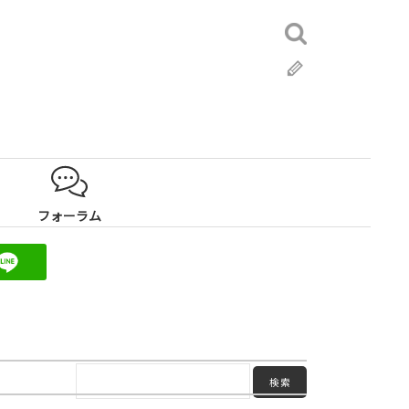
検
索:
ブ
ロ
グ
フォーラム