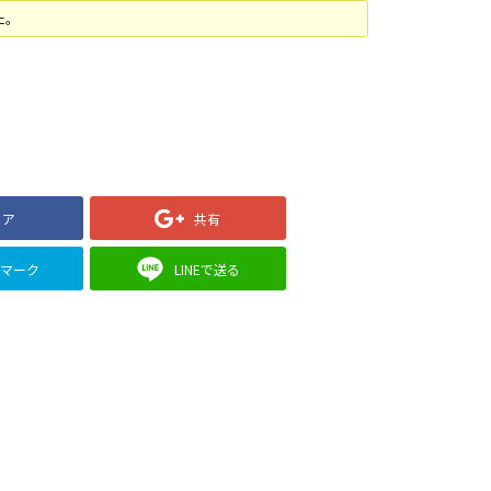
た。
ェア
共有
クマーク
LINEで送る