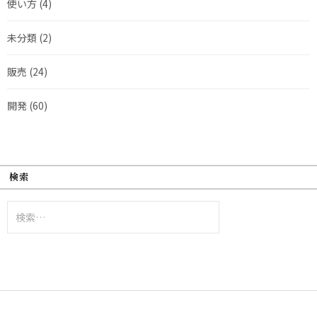
使い方
(4)
未分類
(2)
販売
(24)
開発
(60)
検索
検
索: