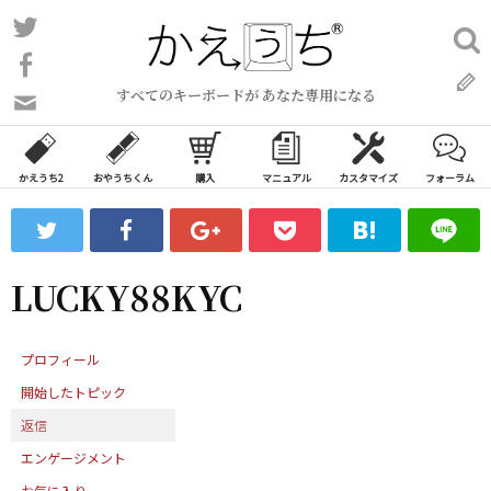
コ
Twitter
検
ン
索:
Facebook
テ
すべてのキーボードが あなた専用になる
ン
問
い
ツ
合
へ
わ
かえうち2
おやうちくん
購入
マニュアル
カスタマイズ
フォーラム
ス
せ
キ
フ
ッ
ォ
ー
プ
LUCKY88KYC
ム
プロフィール
開始したトピック
返信
エンゲージメント
お気に入り