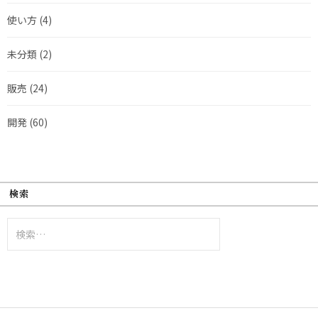
使い方
(4)
未分類
(2)
販売
(24)
開発
(60)
検索
検
索: