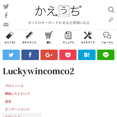
コ
Twitter
検
ン
索:
Facebook
テ
すべてのキーボードが あなた専用になる
ン
問
い
ツ
合
へ
わ
かえうち2
おやうちくん
購入
マニュアル
カスタマイズ
フォーラム
ス
せ
キ
フ
ッ
ォ
ー
プ
Luckywincomco2
ム
プロフィール
開始したトピック
返信
エンゲージメント
お気に入り