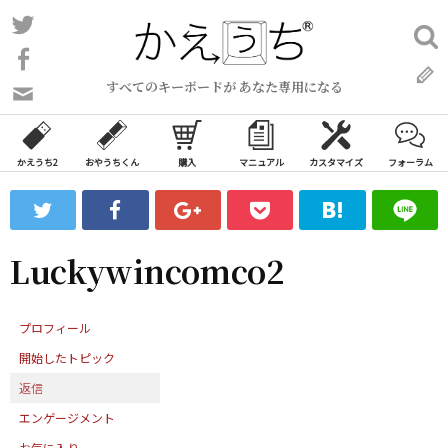
コ
Twitter
検
ン
索:
Facebook
テ
すべてのキーボードが あなた専用になる
ン
問
い
ツ
合
へ
わ
かえうち2
おやうちくん
購入
マニュアル
カスタマイズ
フォーラム
ス
せ
キ
フ
ッ
ォ
ー
プ
Luckywincomco2
ム
プロフィール
開始したトピック
返信
エンゲージメント
お気に入り