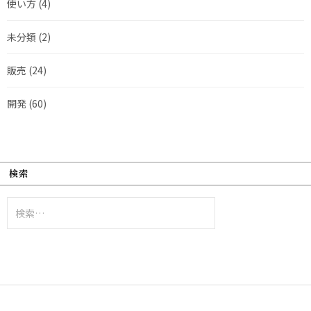
使い方
(4)
未分類
(2)
販売
(24)
開発
(60)
検索
検
索: