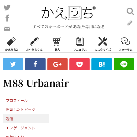
コ
Twitter
検
ン
索:
Facebook
テ
すべてのキーボードが あなた専用になる
ン
問
い
ツ
合
へ
わ
かえうち2
おやうちくん
購入
マニュアル
カスタマイズ
フォーラム
ス
せ
キ
フ
ッ
ォ
ー
プ
M88 Urbanair
ム
プロフィール
開始したトピック
返信
エンゲージメント
お気に入り