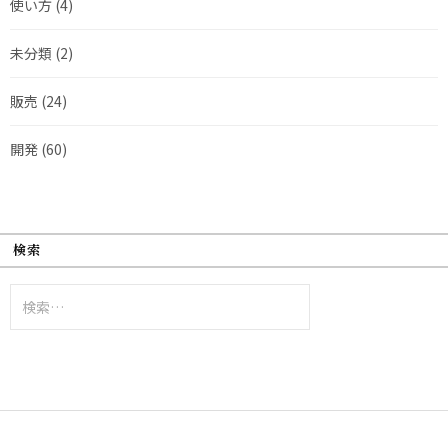
使い方
(4)
未分類
(2)
販売
(24)
開発
(60)
検索
検
索: