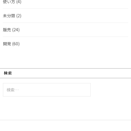
使い方
(4)
未分類
(2)
販売
(24)
開発
(60)
検索
検
索: