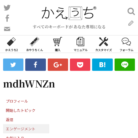
コ
Twitter
検
ン
索:
Facebook
テ
すべてのキーボードが あなた専用になる
ン
問
い
ツ
合
へ
わ
かえうち2
おやうちくん
購入
マニュアル
カスタマイズ
フォーラム
ス
せ
キ
フ
ッ
ォ
ー
プ
mdhWNZn
ム
プロフィール
開始したトピック
返信
エンゲージメント
お気に入り