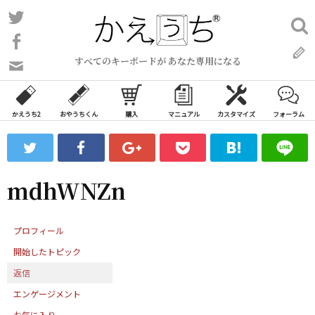
コ
Twitter
検
ン
索:
Facebook
テ
すべてのキーボードが あなた専用になる
ン
問
い
ツ
合
へ
わ
かえうち2
おやうちくん
購入
マニュアル
カスタマイズ
フォーラム
ス
せ
キ
フ
ッ
ォ
ー
プ
mdhWNZn
ム
プロフィール
開始したトピック
返信
エンゲージメント
お気に入り