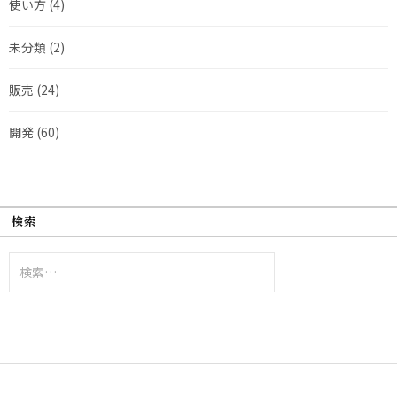
使い方
(4)
未分類
(2)
販売
(24)
開発
(60)
検索
検
索: