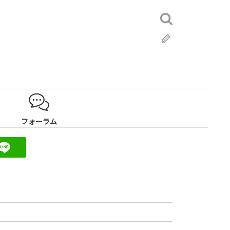
検
索:
ブ
ロ
グ
フォーラム