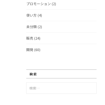
プロモーション
(2)
使い方
(4)
未分類
(2)
販売
(24)
開発
(60)
検索
検
索: