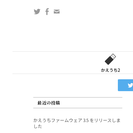
コ
Twitter
Facebook
問
ン
い
テ
合
ン
わ
ツ
せ
へ
フ
ス
ォ
キ
ー
ッ
かえうち2
ム
プ
最近の投稿
かえうちファームウェア 3.5 をリリースしま
した