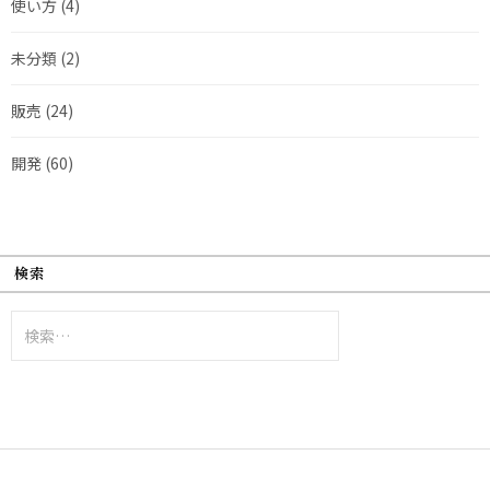
使い方
(4)
未分類
(2)
販売
(24)
開発
(60)
検索
検
索: