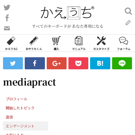
コ
Twitter
検
ン
索:
Facebook
テ
すべてのキーボードが あなた専用になる
ン
問
い
ツ
合
へ
わ
かえうち2
おやうちくん
購入
マニュアル
カスタマイズ
フォーラム
ス
せ
キ
フ
ッ
ォ
ー
プ
mediapract
ム
プロフィール
開始したトピック
返信
エンゲージメント
お気に入り