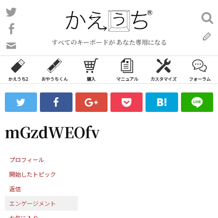
コ
Twitter
検
ン
索:
Facebook
テ
すべてのキーボードが あなた専用になる
ン
問
い
ツ
合
へ
わ
かえうち2
おやうちくん
購入
マニュアル
カスタマイズ
フォーラム
ス
せ
キ
フ
ッ
ォ
ー
プ
mGzdWEOfv
ム
プロフィール
開始したトピック
返信
エンゲージメント
お気に入り