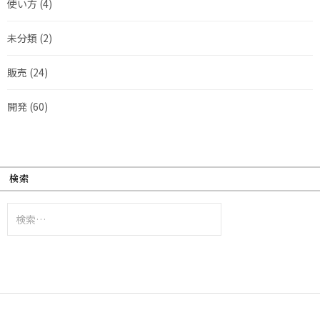
使い方
(4)
未分類
(2)
販売
(24)
開発
(60)
検索
検
索: