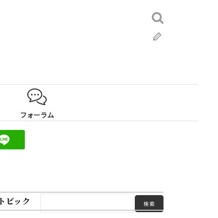
検
索:
ブ
ロ
グ
フォーラム
トピック