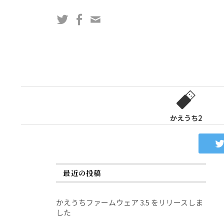
コ
Twitter
Facebook
問
ン
い
テ
合
ン
わ
ツ
せ
へ
フ
ス
ォ
キ
ー
ッ
かえうち2
ム
プ
最近の投稿
かえうちファームウェア 3.5 をリリースしま
した