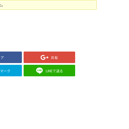
た。
ェア
共有
クマーク
LINEで送る