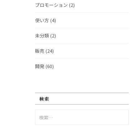
プロモーション
(2)
使い方
(4)
未分類
(2)
販売
(24)
開発
(60)
検索
検
索: