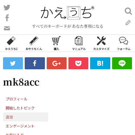
コ
Twitter
検
ン
索:
Facebook
テ
すべてのキーボードが あなた専用になる
ン
問
い
ツ
合
へ
わ
かえうち2
おやうちくん
購入
マニュアル
カスタマイズ
フォーラム
ス
せ
キ
フ
ッ
ォ
ー
プ
mk8acc
ム
プロフィール
開始したトピック
返信
エンゲージメント
お気に入り