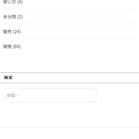
使い方
(4)
未分類
(2)
販売
(24)
開発
(60)
検索
検
索: