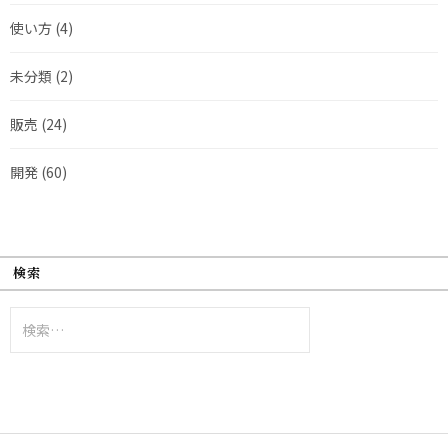
使い方
(4)
未分類
(2)
販売
(24)
開発
(60)
検索
検
索: