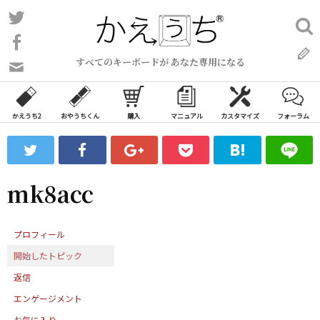
コ
Twitter
検
ン
索:
Facebook
テ
すべてのキーボードが あなた専用になる
ン
問
い
ツ
合
へ
わ
かえうち2
おやうちくん
購入
マニュアル
カスタマイズ
フォーラム
ス
せ
キ
フ
ッ
ォ
ー
プ
mk8acc
ム
プロフィール
開始したトピック
返信
エンゲージメント
お気に入り