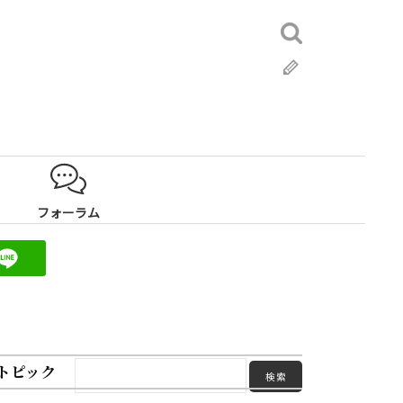
検
索:
ブ
ロ
グ
フォーラム
トピック