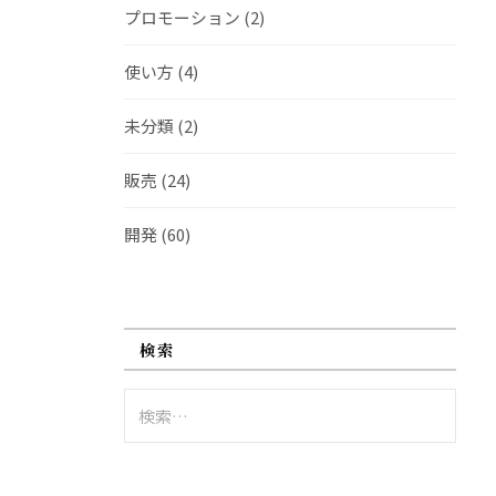
プロモーション
(2)
使い方
(4)
未分類
(2)
販売
(24)
開発
(60)
検索
検
索: