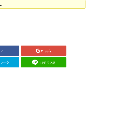
た。
ェア
共有
クマーク
LINEで送る