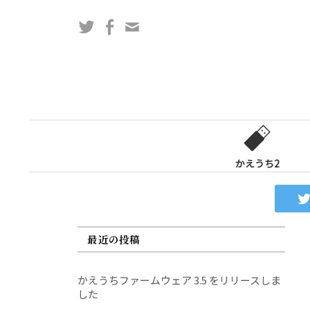
コ
Twitter
Facebook
問
ン
い
テ
合
ン
わ
ツ
せ
へ
フ
ス
ォ
キ
ー
ッ
かえうち2
ム
プ
最近の投稿
かえうちファームウェア 3.5 をリリースしま
した