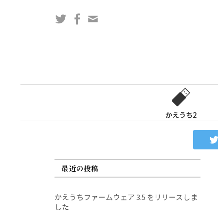
コ
Twitter
Facebook
問
ン
い
テ
合
ン
わ
ツ
せ
へ
フ
ス
ォ
キ
ー
ッ
かえうち2
ム
プ
最近の投稿
かえうちファームウェア 3.5 をリリースしま
した