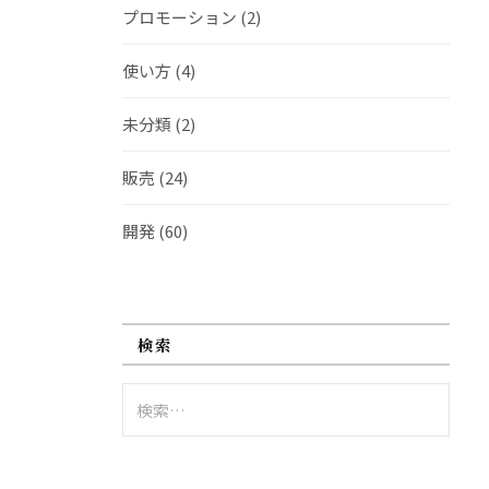
プロモーション
(2)
使い方
(4)
未分類
(2)
販売
(24)
開発
(60)
検索
検
索: