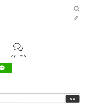
検
索:
ブ
ロ
グ
フォーラム