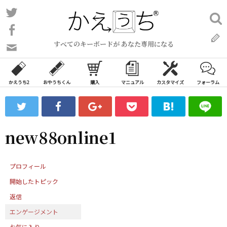
コ
Twitter
検
ン
索:
Facebook
テ
すべてのキーボードが あなた専用になる
ン
問
い
ツ
合
へ
わ
かえうち2
おやうちくん
購入
マニュアル
カスタマイズ
フォーラム
ス
せ
キ
フ
ッ
ォ
ー
プ
new88online1
ム
プロフィール
開始したトピック
返信
エンゲージメント
お気に入り