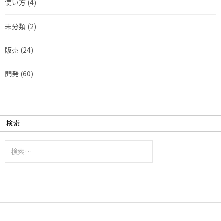
使い方
(4)
未分類
(2)
販売
(24)
開発
(60)
検索
検
索: