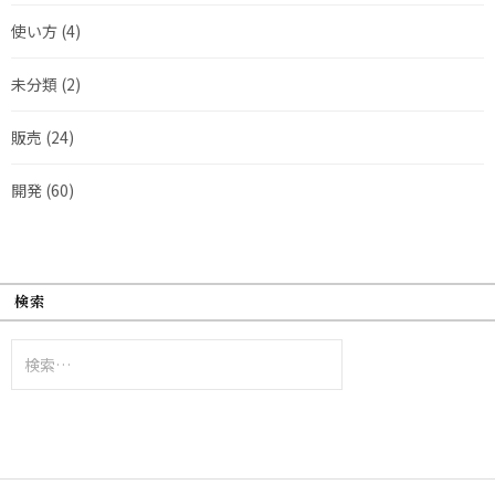
使い方
(4)
未分類
(2)
販売
(24)
開発
(60)
検索
検
索: