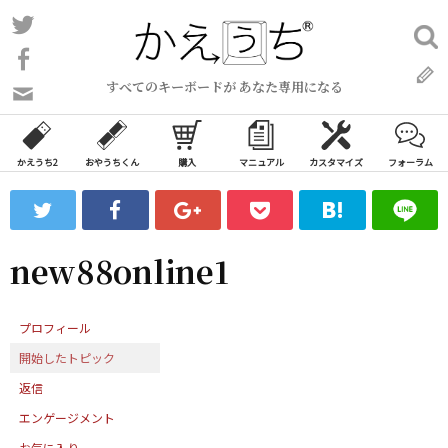
コ
Twitter
検
ン
索:
Facebook
テ
すべてのキーボードが あなた専用になる
ン
問
い
ツ
合
へ
わ
かえうち2
おやうちくん
購入
マニュアル
カスタマイズ
フォーラム
ス
せ
キ
フ
ッ
ォ
ー
プ
new88online1
ム
プロフィール
開始したトピック
返信
エンゲージメント
お気に入り