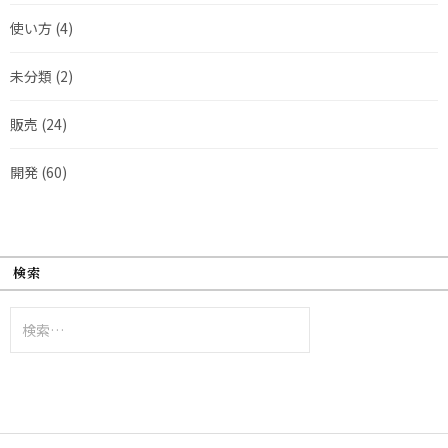
使い方
(4)
未分類
(2)
販売
(24)
開発
(60)
検索
検
索: