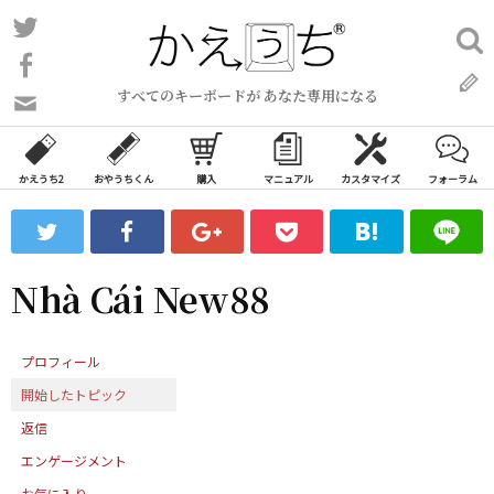
コ
Twitter
検
ン
索:
Facebook
テ
すべてのキーボードが あなた専用になる
ン
問
い
ツ
合
へ
わ
かえうち2
おやうちくん
購入
マニュアル
カスタマイズ
フォーラム
ス
せ
キ
フ
ッ
ォ
ー
プ
Nhà Cái New88
ム
プロフィール
開始したトピック
返信
エンゲージメント
お気に入り