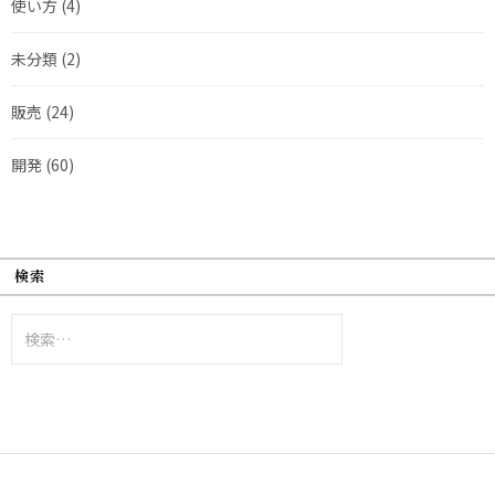
使い方
(4)
未分類
(2)
販売
(24)
開発
(60)
検索
検
索: