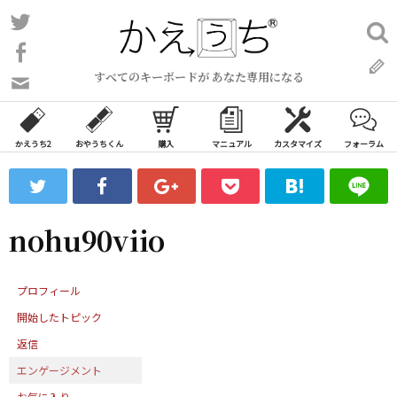
コ
Twitter
検
ン
索:
Facebook
テ
すべてのキーボードが あなた専用になる
ン
問
い
ツ
合
へ
わ
かえうち2
おやうちくん
購入
マニュアル
カスタマイズ
フォーラム
ス
せ
キ
フ
ッ
ォ
ー
プ
nohu90viio
ム
プロフィール
開始したトピック
返信
エンゲージメント
お気に入り