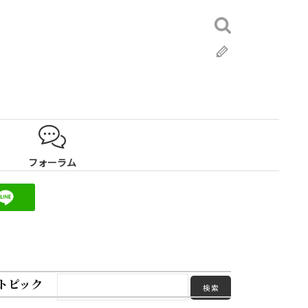
検
索:
ブ
ロ
グ
フォーラム
トピック