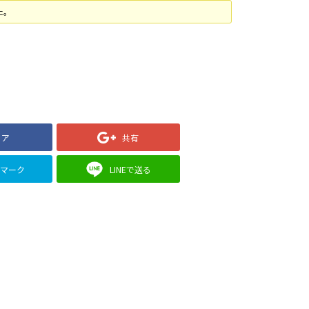
た。
ェア
共有
クマーク
LINEで送る