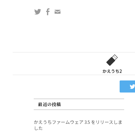
コ
Twitter
Facebook
問
ン
い
テ
合
ン
わ
ツ
せ
へ
フ
ス
ォ
キ
ー
ッ
かえうち2
ム
プ
最近の投稿
かえうちファームウェア 3.5 をリリースしま
した