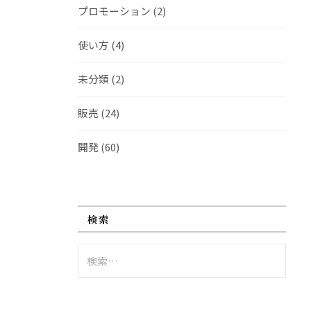
プロモーション
(2)
使い方
(4)
未分類
(2)
販売
(24)
開発
(60)
検索
検
索: