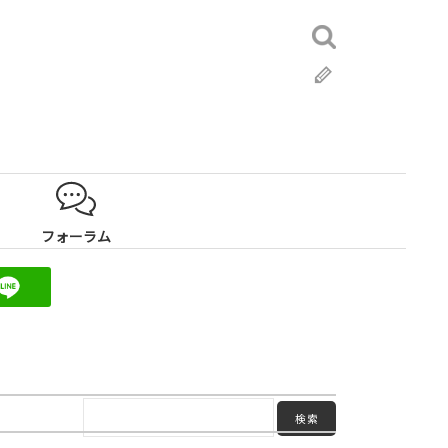
検
索:
ブ
ロ
グ
フォーラム