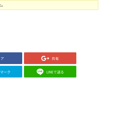
た。
ェア
共有
クマーク
LINEで送る