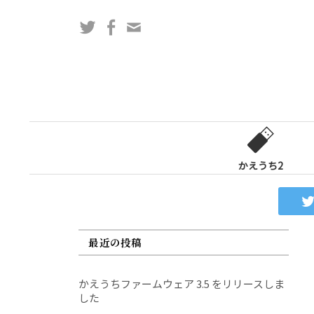
コ
Twitter
Facebook
問
ン
い
テ
合
ン
わ
ツ
せ
へ
フ
ス
ォ
キ
ー
ッ
かえうち2
ム
プ
最近の投稿
かえうちファームウェア 3.5 をリリースしま
した