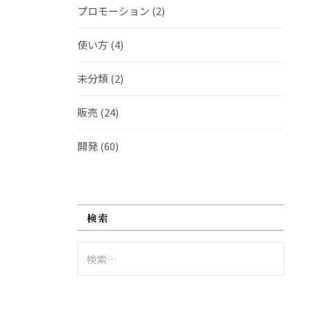
プロモーション
(2)
使い方
(4)
未分類
(2)
販売
(24)
開発
(60)
検索
検
索: