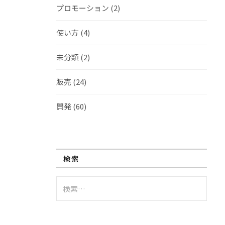
プロモーション
(2)
使い方
(4)
未分類
(2)
販売
(24)
開発
(60)
検索
検
索: