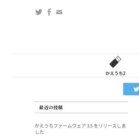
コ
Twitter
Facebook
問
ン
い
テ
合
ン
わ
ツ
せ
へ
フ
ス
ォ
キ
ー
ッ
かえうち2
ム
プ
最近の投稿
かえうちファームウェア 3.5 をリリースしま
した