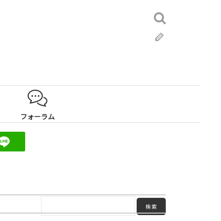
検
索:
ブ
ロ
グ
フォーラム