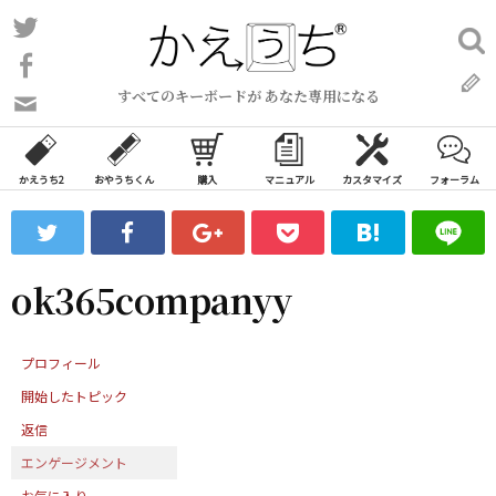
コ
Twitter
検
ン
索:
Facebook
テ
すべてのキーボードが あなた専用になる
ン
問
い
ツ
合
へ
わ
かえうち2
おやうちくん
購入
マニュアル
カスタマイズ
フォーラム
ス
せ
キ
フ
ッ
ォ
ー
プ
ok365companyy
ム
プロフィール
開始したトピック
返信
エンゲージメント
お気に入り