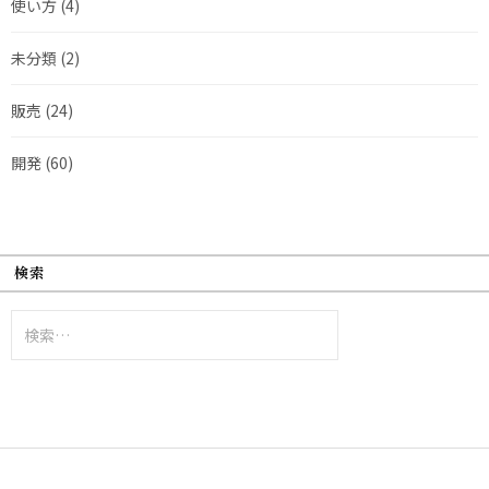
使い方
(4)
未分類
(2)
販売
(24)
開発
(60)
検索
検
索: