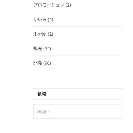
プロモーション
(2)
使い方
(4)
未分類
(2)
販売
(24)
開発
(60)
検索
検
索: