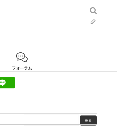
検
索:
ブ
ロ
グ
フォーラム