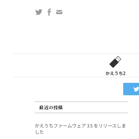
コ
Twitter
Facebook
問
ン
い
テ
合
ン
わ
ツ
せ
へ
フ
ス
ォ
キ
ー
ッ
かえうち2
ム
プ
最近の投稿
かえうちファームウェア 3.5 をリリースしま
した