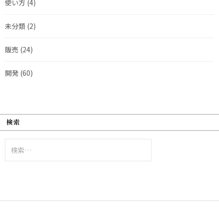
使い方
(4)
未分類
(2)
販売
(24)
開発
(60)
検索
検
索: