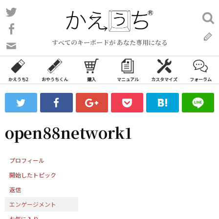
コ
Twitter
検
ン
索:
Facebook
テ
すべてのキーボードが あなた専用になる
ン
問
い
ツ
合
へ
わ
かえうち2
おやうちくん
購入
マニュアル
カスタマイズ
フォーラム
ス
せ
キ
フ
ッ
ォ
ー
プ
open88network1
ム
プロフィール
開始したトピック
返信
エンゲージメント
お気に入り