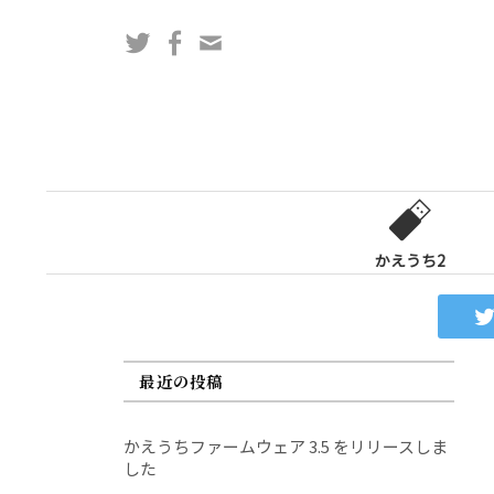
コ
Twitter
Facebook
問
ン
い
テ
合
ン
わ
ツ
せ
へ
フ
ス
ォ
キ
ー
ッ
かえうち2
ム
プ
最近の投稿
かえうちファームウェア 3.5 をリリースしま
した