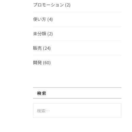
プロモーション
(2)
使い方
(4)
未分類
(2)
販売
(24)
開発
(60)
検索
検
索: