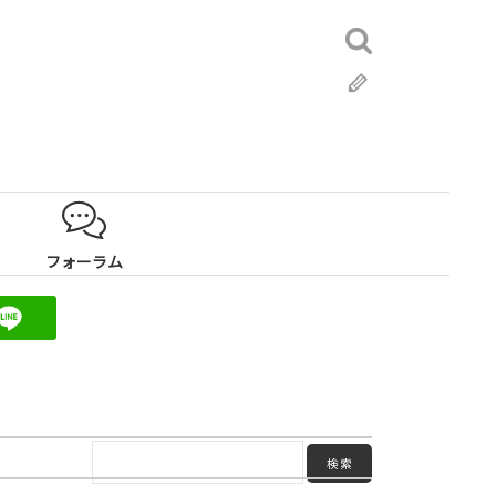
検
索:
ブ
ロ
グ
フォーラム