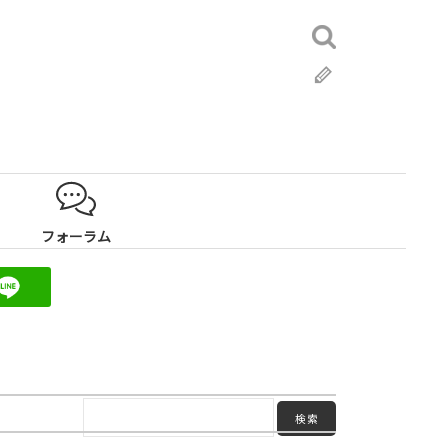
検
索:
ブ
ロ
グ
フォーラム