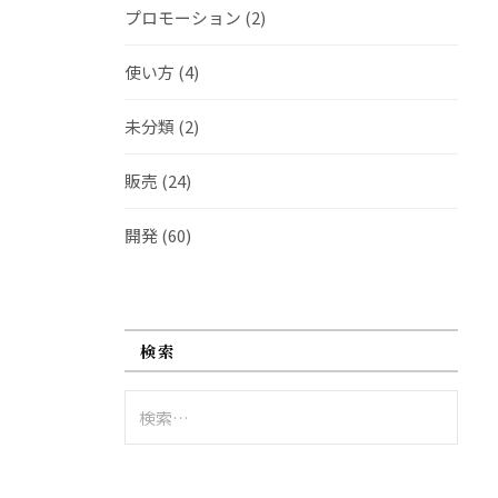
プロモーション
(2)
使い方
(4)
未分類
(2)
販売
(24)
開発
(60)
検索
検
索: