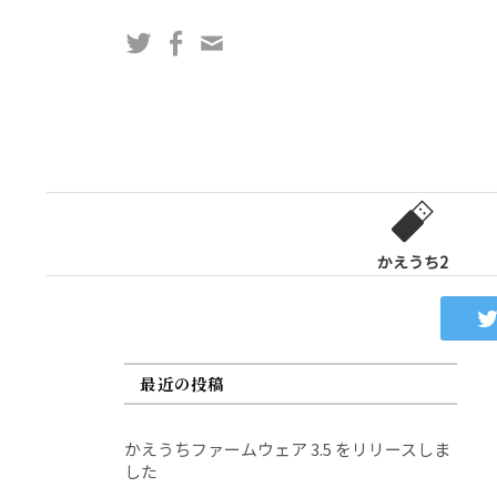
コ
Twitter
Facebook
問
ン
い
テ
合
ン
わ
ツ
せ
へ
フ
ス
ォ
キ
ー
ッ
かえうち2
ム
プ
最近の投稿
かえうちファームウェア 3.5 をリリースしま
した