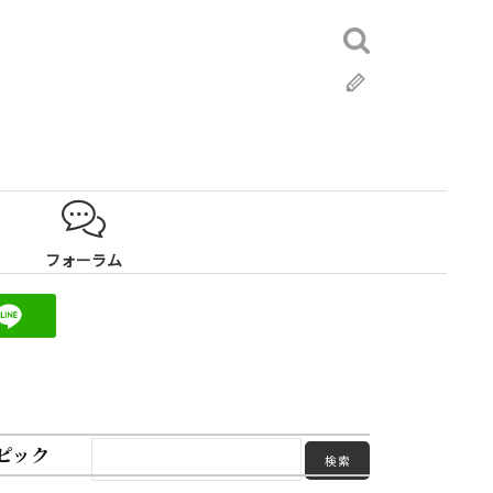
検
索:
ブ
ロ
グ
フォーラム
ピック