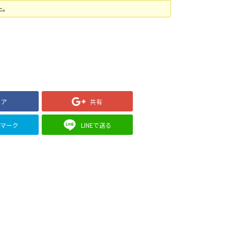
た。
ェア
共有
クマーク
LINEで送る