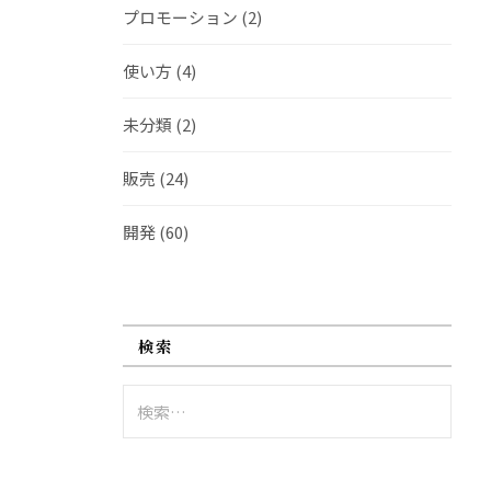
プロモーション
(2)
使い方
(4)
未分類
(2)
販売
(24)
開発
(60)
検索
検
索: