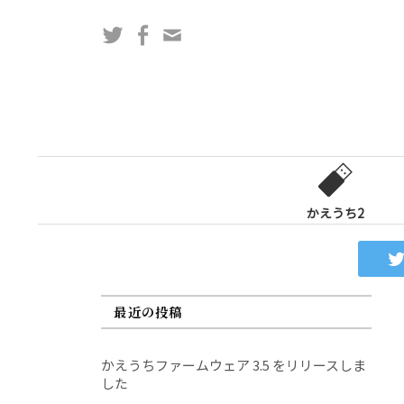
コ
Twitter
Facebook
問
ン
い
テ
合
ン
わ
ツ
せ
へ
フ
ス
ォ
キ
ー
ッ
かえうち2
ム
プ
最近の投稿
かえうちファームウェア 3.5 をリリースしま
した