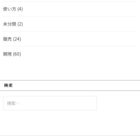
使い方
(4)
未分類
(2)
販売
(24)
開発
(60)
検索
検
索: