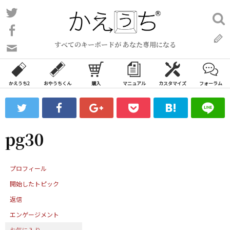
コ
Twitter
検
ン
索:
Facebook
テ
すべてのキーボードが あなた専用になる
ン
問
い
ツ
合
へ
わ
かえうち2
おやうちくん
購入
マニュアル
カスタマイズ
フォーラム
ス
せ
キ
フ
ッ
ォ
ー
プ
pg30
ム
プロフィール
開始したトピック
返信
エンゲージメント
お気に入り