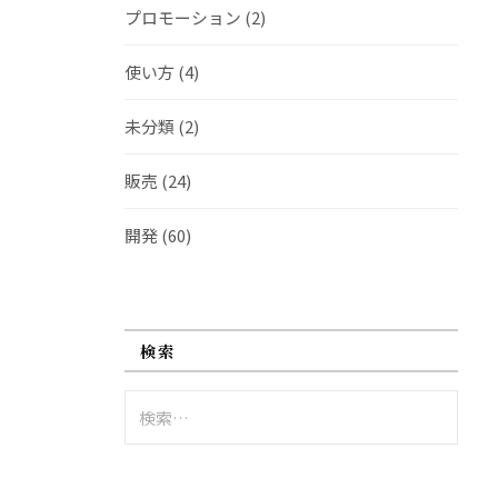
プロモーション
(2)
使い方
(4)
未分類
(2)
販売
(24)
開発
(60)
検索
検
索: