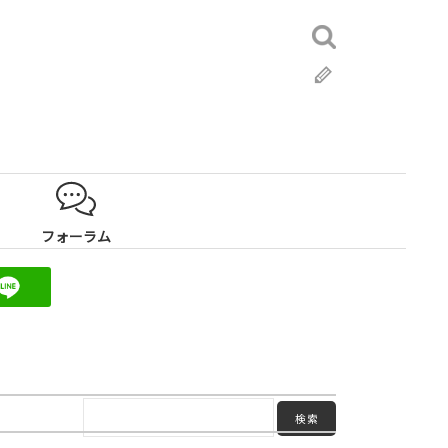
検
索:
ブ
ロ
グ
フォーラム