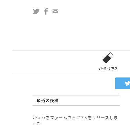
コ
Twitter
Facebook
問
ン
い
テ
合
ン
わ
ツ
せ
へ
フ
ス
ォ
キ
ー
ッ
かえうち2
ム
プ
最近の投稿
かえうちファームウェア 3.5 をリリースしま
した