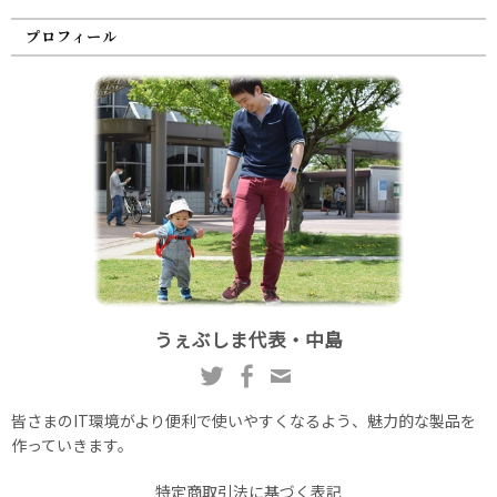
プロフィール
うぇぶしま代表・中島
皆さまのIT環境がより便利で使いやすくなるよう、魅力的な製品を
作っていきます。
特定商取引法に基づく表記