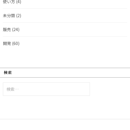
使い方
(4)
未分類
(2)
販売
(24)
開発
(60)
検索
検
索: