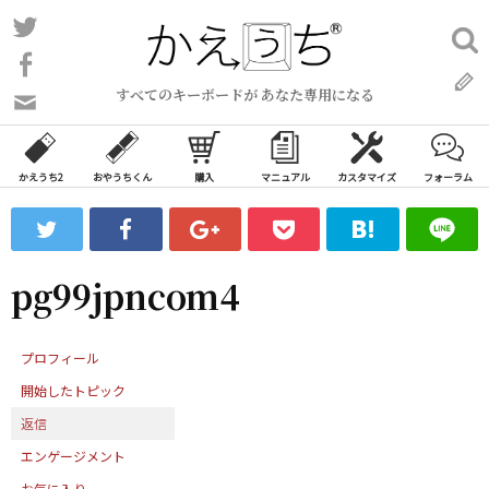
コ
Twitter
検
ン
索:
Facebook
テ
すべてのキーボードが あなた専用になる
ン
問
い
ツ
合
へ
わ
かえうち2
おやうちくん
購入
マニュアル
カスタマイズ
フォーラム
ス
せ
キ
フ
ッ
ォ
ー
プ
pg99jpncom4
ム
プロフィール
開始したトピック
返信
エンゲージメント
お気に入り