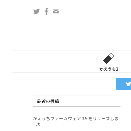
コ
Twitter
Facebook
問
ン
い
テ
合
ン
わ
ツ
せ
へ
フ
ス
ォ
キ
ー
ッ
かえうち2
ム
プ
最近の投稿
かえうちファームウェア 3.5 をリリースしま
した