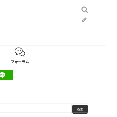
検
索:
ブ
ロ
グ
フォーラム