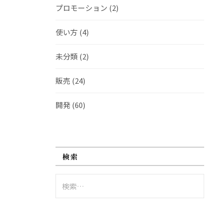
プロモーション
(2)
使い方
(4)
未分類
(2)
販売
(24)
開発
(60)
検索
検
索: