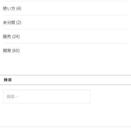
使い方
(4)
未分類
(2)
販売
(24)
開発
(60)
検索
検
索: