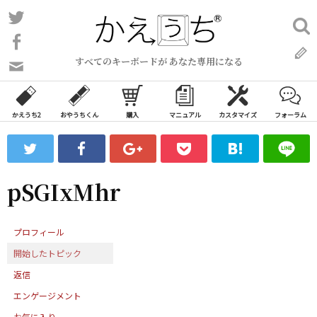
コ
Twitter
検
ン
索:
Facebook
テ
すべてのキーボードが あなた専用になる
ン
問
い
ツ
合
へ
わ
かえうち2
おやうちくん
購入
マニュアル
カスタマイズ
フォーラム
ス
せ
キ
フ
ッ
ォ
ー
プ
pSGIxMhr
ム
プロフィール
開始したトピック
返信
エンゲージメント
お気に入り