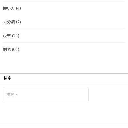
使い方
(4)
未分類
(2)
販売
(24)
開発
(60)
検索
検
索: