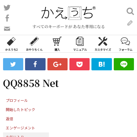
コ
Twitter
検
ン
索:
Facebook
テ
すべてのキーボードが あなた専用になる
ン
問
い
ツ
合
へ
わ
かえうち2
おやうちくん
購入
マニュアル
カスタマイズ
フォーラム
ス
せ
キ
フ
ッ
ォ
ー
プ
QQ8858 Net
ム
プロフィール
開始したトピック
返信
エンゲージメント
お気に入り