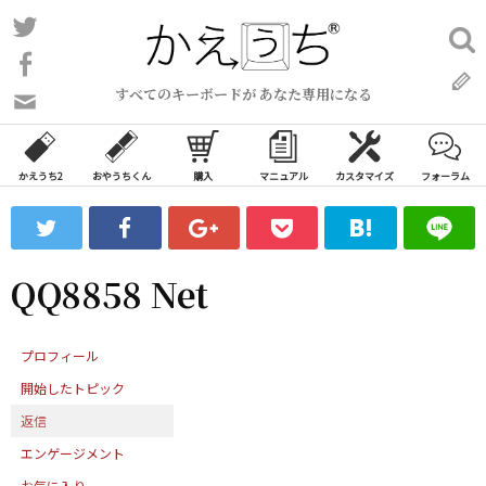
コ
Twitter
検
ン
索:
Facebook
テ
すべてのキーボードが あなた専用になる
ン
問
い
ツ
合
へ
わ
かえうち2
おやうちくん
購入
マニュアル
カスタマイズ
フォーラム
ス
せ
キ
フ
ッ
ォ
ー
プ
QQ8858 Net
ム
プロフィール
開始したトピック
返信
エンゲージメント
お気に入り