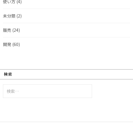
使い方
(4)
未分類
(2)
販売
(24)
開発
(60)
検索
検
索: