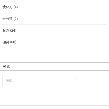
使い方
(4)
未分類
(2)
販売
(24)
開発
(60)
検索
検
索: