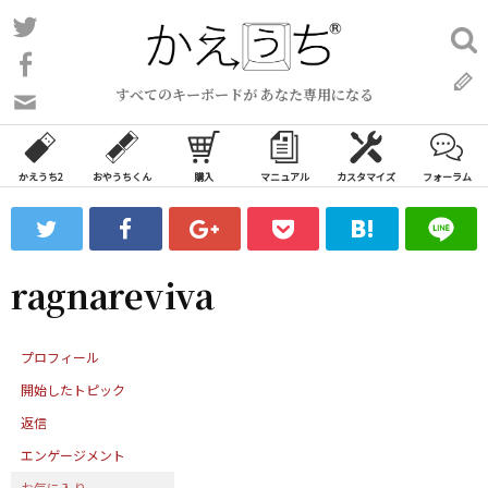
コ
Twitter
検
ン
索:
Facebook
テ
すべてのキーボードが あなた専用になる
ン
問
い
ツ
合
へ
わ
かえうち2
おやうちくん
購入
マニュアル
カスタマイズ
フォーラム
ス
せ
キ
フ
ッ
ォ
ー
プ
ragnareviva
ム
プロフィール
開始したトピック
返信
エンゲージメント
お気に入り