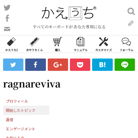
コ
Twitter
検
ン
索:
Facebook
テ
すべてのキーボードが あなた専用になる
ン
問
い
ツ
合
へ
わ
かえうち2
おやうちくん
購入
マニュアル
カスタマイズ
フォーラム
ス
せ
キ
フ
ッ
ォ
ー
プ
ragnareviva
ム
プロフィール
開始したトピック
返信
エンゲージメント
お気に入り