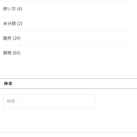
使い方
(4)
未分類
(2)
販売
(24)
開発
(60)
検索
検
索: