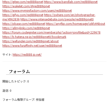
https://gitee.com/red888jpnet
https://www.bandlab.com/red888jpnet
https://wakelet.com/@red888jpnet
https://www.myminifactory.com/users/red888jpnet
https://gifyu.com/red888jpnet
https://pxhere.com/en/photographer-
me/4962836
https://www.intensedebate.com/people/red888jpnet0
https://pbase.com/red888jpnet
https://anyflip.com/homepage/jzkfc#About
https://allmylinks.com/red888jpnet
https://forum.codeigniter.com/member.php?action=profile&uid=229678
https://b.hatena.ne.jp/red888jpnet0/bookmark
https://wefunder.com/red888jpnet/about
https://www.furaffinity.net/user/red888jpnet
サイト:
https://red888.jp.net/
フォーラム
開始したトピック: 0
返信: 0
フォーラム権限グループ: 参加者