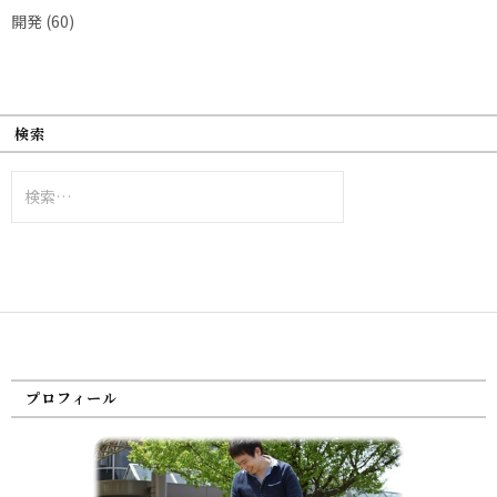
開発
(60)
検索
検
索:
プロフィール