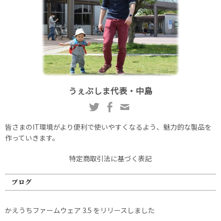
うぇぶしま代表・中島
皆さまのIT環境がより便利で使いやすくなるよう、魅力的な製品を
作っていきます。
特定商取引法に基づく表記
ブログ
かえうちファームウェア 3.5 をリリースしました