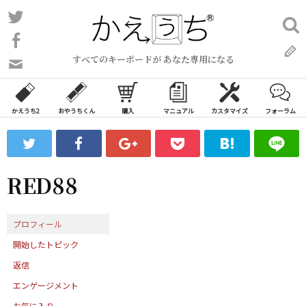
コ
Twitter
検
ン
索:
Facebook
テ
すべてのキーボードが あなた専用になる
ン
問
い
ツ
合
へ
わ
かえうち2
おやうちくん
購入
マニュアル
カスタマイズ
フォーラム
ス
せ
キ
フ
ッ
ォ
ー
プ
RED88
ム
プロフィール
開始したトピック
返信
エンゲージメント
お気に入り