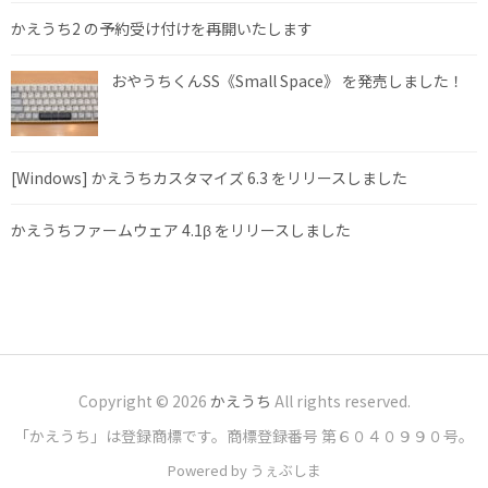
かえうち2 の予約受け付けを再開いたします
おやうちくんSS《Small Space》 を発売しました！
[Windows] かえうちカスタマイズ 6.3 をリリースしました
かえうちファームウェア 4.1β をリリースしました
Copyright © 2026
かえうち
All rights reserved.
「かえうち」は登録商標です。商標登録番号 第６０４０９９０号。
Powered by うぇぶしま