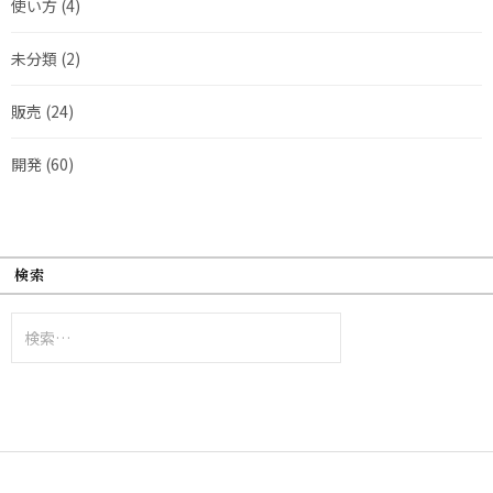
使い方
(4)
未分類
(2)
販売
(24)
開発
(60)
検索
検
索: