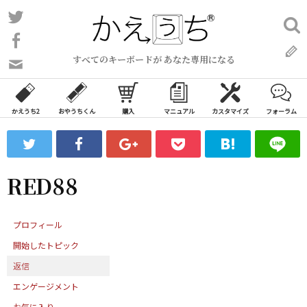
コ
Twitter
検
ン
索:
Facebook
テ
すべてのキーボードが あなた専用になる
ン
問
い
ツ
合
へ
わ
かえうち2
おやうちくん
購入
マニュアル
カスタマイズ
フォーラム
ス
せ
キ
フ
ッ
ォ
ー
プ
RED88
ム
プロフィール
開始したトピック
返信
エンゲージメント
お気に入り