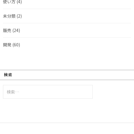
使い方
(4)
未分類
(2)
販売
(24)
開発
(60)
検索
検
索: