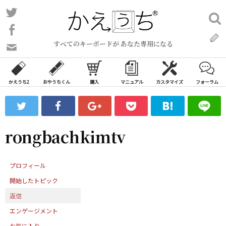
コ
Twitter
検
ン
索:
Facebook
テ
すべてのキーボードが あなた専用になる
ン
問
い
ツ
合
へ
わ
かえうち2
おやうちくん
購入
マニュアル
カスタマイズ
フォーラム
ス
せ
キ
フ
ッ
ォ
ー
プ
rongbachkimtv
ム
プロフィール
開始したトピック
返信
エンゲージメント
お気に入り