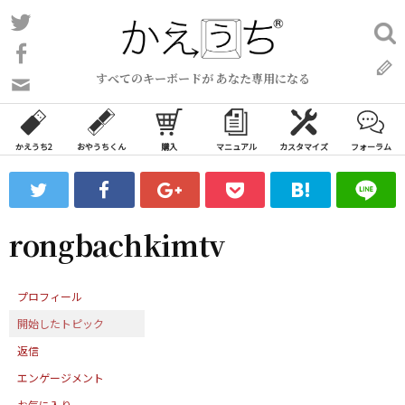
コ
Twitter
検
ン
索:
Facebook
テ
すべてのキーボードが あなた専用になる
ン
問
い
ツ
合
へ
わ
かえうち2
おやうちくん
購入
マニュアル
カスタマイズ
フォーラム
ス
せ
キ
フ
ッ
ォ
ー
プ
rongbachkimtv
ム
プロフィール
開始したトピック
返信
エンゲージメント
お気に入り