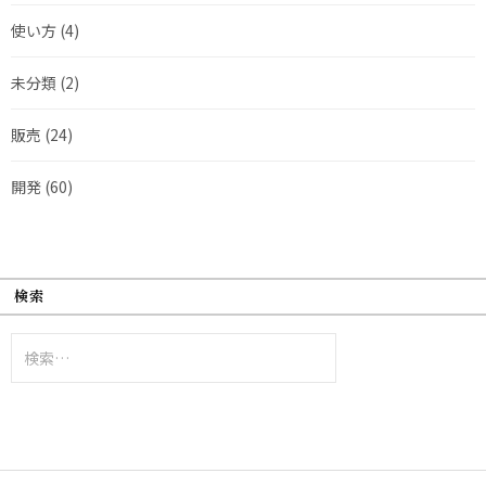
使い方
(4)
未分類
(2)
販売
(24)
開発
(60)
検索
検
索: