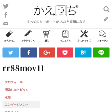
コ
Twitter
検
ン
索:
Facebook
テ
すべてのキーボードが あなた専用になる
ン
問
い
ツ
合
へ
わ
かえうち2
おやうちくん
購入
マニュアル
カスタマイズ
フォーラム
ス
せ
キ
フ
ッ
ォ
ー
プ
rr88mov11
ム
プロフィール
開始したトピック
返信
エンゲージメント
お気に入り