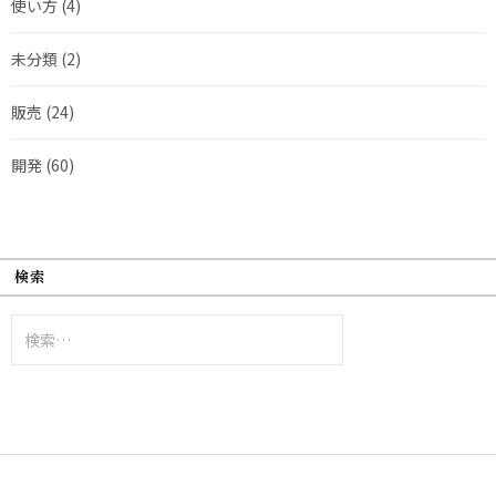
使い方
(4)
未分類
(2)
販売
(24)
開発
(60)
検索
検
索: