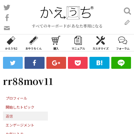
コ
Twitter
検
ン
索:
Facebook
テ
すべてのキーボードが あなた専用になる
ン
問
い
ツ
合
へ
わ
かえうち2
おやうちくん
購入
マニュアル
カスタマイズ
フォーラム
ス
せ
キ
フ
ッ
ォ
ー
プ
rr88mov11
ム
プロフィール
開始したトピック
返信
エンゲージメント
お気に入り