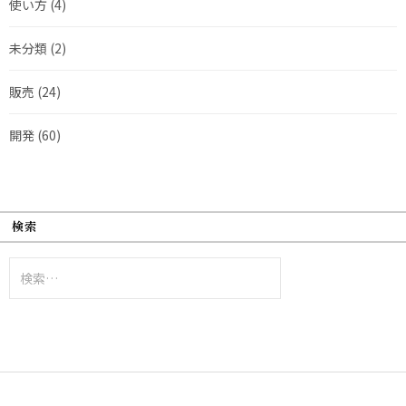
使い方
(4)
未分類
(2)
販売
(24)
開発
(60)
検索
検
索: