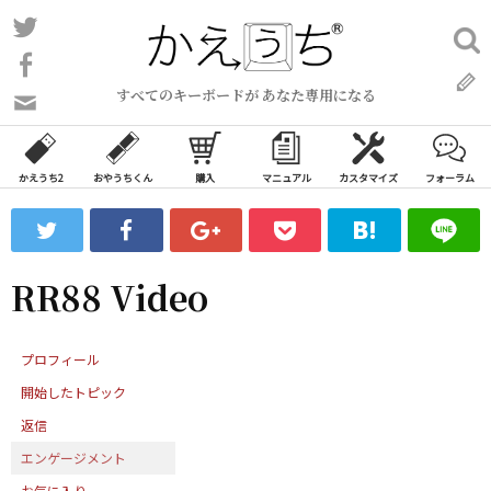
コ
Twitter
検
ン
索:
Facebook
テ
すべてのキーボードが あなた専用になる
ン
問
い
ツ
合
へ
わ
かえうち2
おやうちくん
購入
マニュアル
カスタマイズ
フォーラム
ス
せ
キ
フ
ッ
ォ
ー
プ
RR88 Video
ム
プロフィール
開始したトピック
返信
エンゲージメント
お気に入り