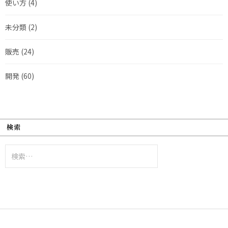
使い方
(4)
未分類
(2)
販売
(24)
開発
(60)
検索
検
索: