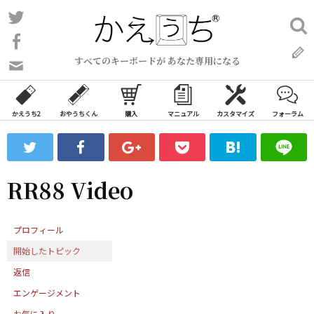
コ
Twitter
検
ン
索:
Facebook
テ
すべてのキーボードが あなた専用になる
ン
問
い
ツ
合
へ
わ
かえうち2
おやうちくん
購入
マニュアル
カスタマイズ
フォーラム
ス
せ
キ
フ
ッ
ォ
ー
プ
RR88 Video
ム
プロフィール
開始したトピック
返信
エンゲージメント
お気に入り