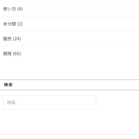
使い方
(4)
未分類
(2)
販売
(24)
開発
(60)
検索
検
索: