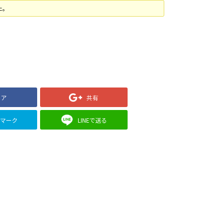
た。
ェア
共有
クマーク
LINEで送る