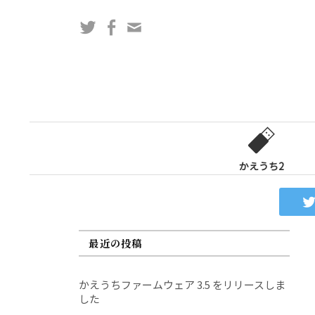
コ
Twitter
Facebook
問
ン
い
テ
合
ン
わ
ツ
せ
へ
フ
ス
ォ
キ
ー
ッ
かえうち2
ム
プ
最近の投稿
かえうちファームウェア 3.5 をリリースしま
した