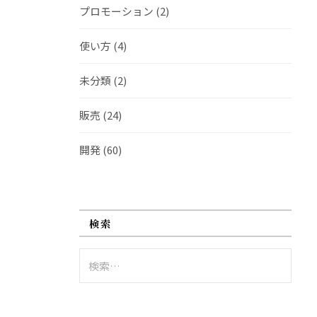
プロモーション
(2)
使い方
(4)
未分類
(2)
販売
(24)
開発
(60)
検索
検
索: