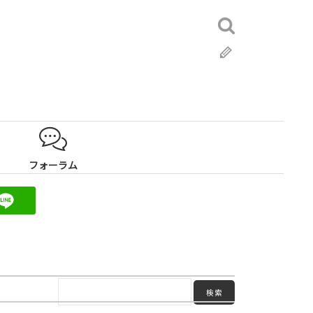
検
索:
ブ
ロ
グ
フォーラム