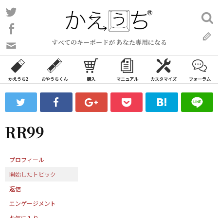
コ
Twitter
検
ン
索:
Facebook
テ
すべてのキーボードが あなた専用になる
ン
問
い
ツ
合
へ
わ
かえうち2
おやうちくん
購入
マニュアル
カスタマイズ
フォーラム
ス
せ
キ
フ
ッ
ォ
ー
プ
RR99
ム
プロフィール
開始したトピック
返信
エンゲージメント
お気に入り