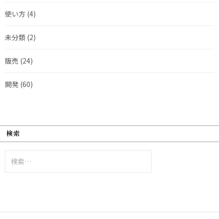
使い方
(4)
未分類
(2)
販売
(24)
開発
(60)
検索
検
索: